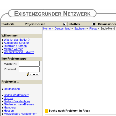
Startseite
Projekt-Börsen
Infothek
Diskussione
Home
»
Deutschland
»
Sachsen
»
Riesa
» Such-Menü
Willkommen
Was ist das ExNet ?
Aufbau und Struktur
Rubriken / Börsen
Mitglied werden
Wie funktioniert ExNet ?
Ihre Projektmappe
Mappe-Nr.
Passwort
Projekte in ...
Deutschland
Baden-Württemberg
Bayern
Berlin - Brandenburg
Niedersachsen-Bremen
Hamburg
Hessen
Suche nach Projekten in Riesa
Mecklenburg-Vorpommern