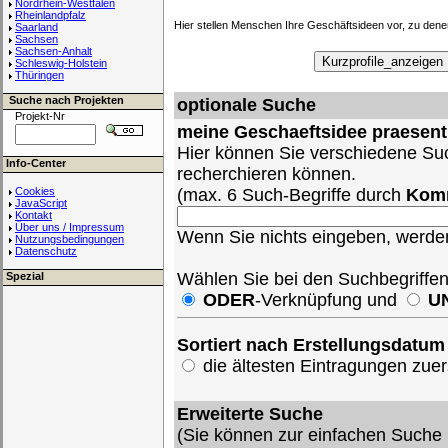
Nordrhein-Westfalen
Rheinlandpfalz
Hier stellen Menschen Ihre Geschäftsideen vor, zu den
Saarland
Sachsen
Sachsen-Anhalt
Schleswig-Holstein
Thüringen
Suche nach Projekten
optionale Suche
Projekt-Nr
meine Geschaeftsidee praesent
Hier können Sie verschiedene Suc
Info-Center
recherchieren können.
Cookies
(max. 6 Such-Begriffe durch
Kom
JavaScript
Kontakt
Über uns / Impressum
Wenn Sie nichts eingeben, werden 
Nutzungsbedingungen
Datenschutz
Wählen Sie bei den Suchbegriffe
Spezial
ODER
-Verknüpfung und
U
Sortiert nach Erstellungsdatum
die ältesten Eintragungen zu
Erweiterte Suche
(Sie können zur einfachen Suche 