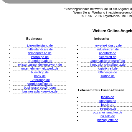
Existenzgruender-netzwerk.de ist ein Angebot 
Wenn Sie an Werbung in existenzgruender
© 1996 - 2026 LayerMedia, Inc. und
Weitere Online-Angeb
Business:
Industrie:
join-mittelstand.de
news-in-industry.de
mittelstandcafe.de
industrietreff.de
firmenpresse.de
packtreff.de
interexpo.de
blechtreff.de
gruenderstadt.de
automatisierungstreff.de
existenzgruender-netzwerk.de
innovations-intelligenz.de
unternehmer-netzwerk.de
logistiktreff.de
buerotipp.de
88energie.de
bonx.de
surfigo.de
123bildung.de
vertriebsoffice.de
businesspress24.com
Lebensmittel / Essen&Trinken:
businessplan-service.de
fabino.de
snackeo.de
foodir.org
rezeptigo.de
pizza.feinsnacker.de
pizzala.de
pizzaguette.de