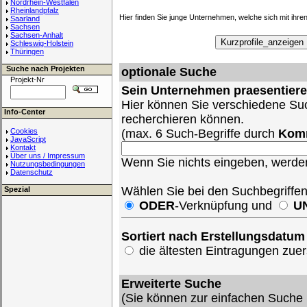
Nordrhein-Westfalen
Rheinlandpfalz
Hier finden Sie junge Unternehmen, welche sich mit ihren
Saarland
Sachsen
Sachsen-Anhalt
Schleswig-Holstein
Thüringen
Suche nach Projekten
optionale Suche
Projekt-Nr
Sein Unternehmen praesentier
Hier können Sie verschiedene Suc
Info-Center
recherchieren können.
Cookies
(max. 6 Such-Begriffe durch
Kom
JavaScript
Kontakt
Über uns / Impressum
Wenn Sie nichts eingeben, werden 
Nutzungsbedingungen
Datenschutz
Wählen Sie bei den Suchbegriffe
Spezial
ODER
-Verknüpfung und
U
Sortiert nach Erstellungsdatum
die ältesten Eintragungen zu
Erweiterte Suche
(Sie können zur einfachen Suche 