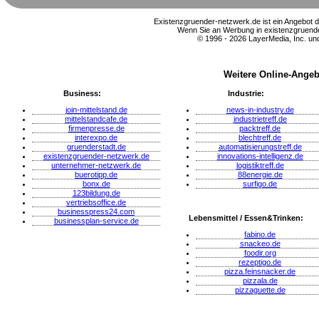
Existenzgruender-netzwerk.de ist ein Angebot 
Wenn Sie an Werbung in existenzgruender
© 1996 - 2026 LayerMedia, Inc. und
Weitere Online-Angeb
Business:
Industrie:
join-mittelstand.de
news-in-industry.de
mittelstandcafe.de
industrietreff.de
firmenpresse.de
packtreff.de
interexpo.de
blechtreff.de
gruenderstadt.de
automatisierungstreff.de
existenzgruender-netzwerk.de
innovations-intelligenz.de
unternehmer-netzwerk.de
logistiktreff.de
buerotipp.de
88energie.de
bonx.de
surfigo.de
123bildung.de
vertriebsoffice.de
businesspress24.com
Lebensmittel / Essen&Trinken:
businessplan-service.de
fabino.de
snackeo.de
foodir.org
rezeptigo.de
pizza.feinsnacker.de
pizzala.de
pizzaguette.de