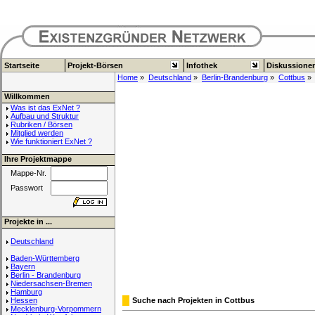
Startseite
Projekt-Börsen
Infothek
Diskussione
Home
»
Deutschland
»
Berlin-Brandenburg
»
Cottbus
» 
Willkommen
Was ist das ExNet ?
Aufbau und Struktur
Rubriken / Börsen
Mitglied werden
Wie funktioniert ExNet ?
Ihre Projektmappe
Mappe-Nr.
Passwort
Projekte in ...
Deutschland
Baden-Württemberg
Bayern
Berlin - Brandenburg
Niedersachsen-Bremen
Hamburg
Hessen
Suche nach Projekten in Cottbus
Mecklenburg-Vorpommern