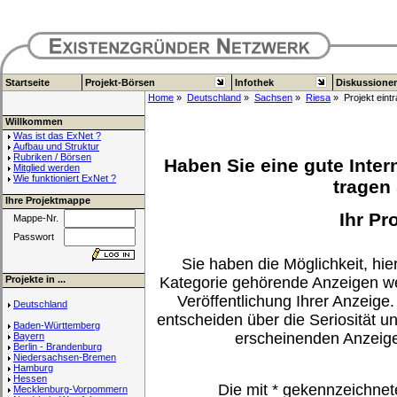
Startseite
Projekt-Börsen
Infothek
Diskussione
Home
»
Deutschland
»
Sachsen
»
Riesa
» Projekt eint
Willkommen
Was ist das ExNet ?
Aufbau und Struktur
Rubriken / Börsen
Haben Sie eine gute Inter
Mitglied werden
Wie funktioniert ExNet ?
tragen 
Ihre Projektmappe
Ihr Pr
Mappe-Nr.
Passwort
Sie haben die Möglichkeit, hier
Projekte in ...
Kategorie gehörende Anzeigen we
Veröffentlichung Ihrer Anzeige.
Deutschland
entscheiden über die Seriosität u
Baden-Württemberg
erscheinenden Anzeig
Bayern
Berlin - Brandenburg
Niedersachsen-Bremen
Hamburg
Hessen
Die mit
*
gekennzeichnet
Mecklenburg-Vorpommern