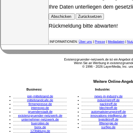
Ihre Daten unterliegen dem gesetzl
Rückmeldung bitte abwarten!
INFORMATIONEN:
Über uns
|
Presse
|
Mediadaten
|
Nut
Existenzgruender-netzwerk.de ist ein Angebot 
Wenn Sie an Werbung in existenzgruender
© 1996 - 2026 LayerMedia, Inc. und
Weitere Online-Angeb
Business:
Industrie:
join-mittelstand.de
news-in-industry.de
mittelstandcafe.de
industrietreff.de
firmenpresse.de
packtreff.de
interexpo.de
blechtreff.de
gruenderstadt.de
automatisierungstreff.de
existenzgruender-netzwerk.de
innovations-intelligenz.de
unternehmer-netzwerk.de
logistiktreff.de
buerotipp.de
88energie.de
bonx.de
surfigo.de
123bildung.de