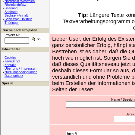
Nordrhein-Westfalen
Rheinlandpfalz
Saarland
Sachsen
Tip:
Längere Texte könn
Sachsen-Anhalt
Schleswig-Holstein
Textverarbeitungsprogramm o
Thüringen
Suche nach Projekten
Projekt-Nr
Lieber User, der Erfolg des Existe
ganz persönlicher Erfolg, hängt st
Info-Center
Bestreben ist es daher, daß die Qu
hoch wie möglich ist. Sorgen Sie d
Cookies
JavaScript
daß dieses Qualitätsneveau jetzt un
Kontakt
Über uns / Impressum
deshalb dieses Formular so aus, d
Nutzungsbedingungen
Datenschutz
verständlich und ohne Probleme b
beim Erstellen der Informationen i
Spezial
Seiten der Leser!
Name / Bezeichnu
Berei