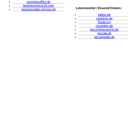
vertriebsoffice.de
businesspress24.com
Lebensmittel / Essen&Trinken:
businessplan-service.de
fabino.de
snackeo.de
foodir.org
rezeptigo.de
pizza.feinsnacker.de
pizzala.de
pizzaguette.de