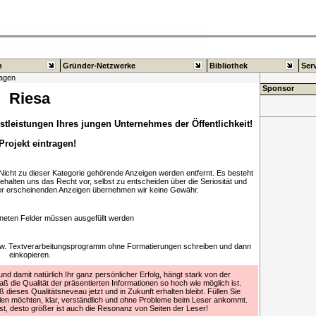
n
Gründer-Netzwerke
Bibliothek
Ser
ragen
Sponsor
Riesa
stleistungen Ihres jungen Unternehmes der Öffentlichkeit!
 Projekt eintragen!
. Nicht zu dieser Kategorie gehörende Anzeigen werden entfernt. Es besteht
behalten uns das Recht vor, selbst zu entscheiden über die Seriosität und
hier erscheinenden Anzeigen übernehmen wir keine Gewähr.
neten Felder müssen ausgefüllt werden
bzw. Textverarbeitungsprogramm ohne Formatierungen schreiben und dann
einkopieren.
d damit natürlich Ihr ganz persönlicher Erfolg, hängt stark von der
aß die Qualität der präsentierten Informationen so hoch wie möglich ist.
 dieses Qualitätsneveau jetzt und in Zukunft erhalten bleibt. Füllen Sie
ilen möchten, klar, verständlich und ohne Probleme beim Leser ankommt.
 ist, desto größer ist auch die Resonanz von Seiten der Leser!