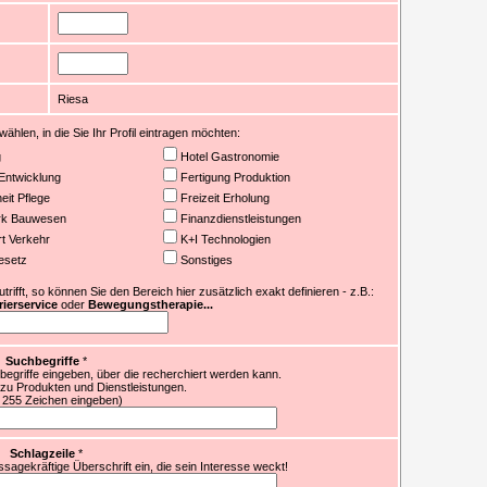
Riesa
ählen, in die Sie Ihr Profil eintragen möchten:
g
Hotel Gastronomie
Entwicklung
Fertigung Produktion
it Pflege
Freizeit Erholung
k Bauwesen
Finanzdienstleistungen
t Verkehr
K+I Technologien
esetz
Sonstiges
ifft, so können Sie den Bereich hier zusätzlich exakt definieren - z.B.:
ierservice
oder
Bewegungstherapie...
Suchbegriffe
*
egriffe eingeben, über die recherchiert werden kann.
 zu Produkten und Dienstleistungen.
 255 Zeichen eingeben)
Schlagzeile
*
sagekräftige Überschrift ein, die sein Interesse weckt!