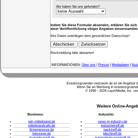
Wo haben Sie uns gefunden?
Indem Sie diese Formular absenden, erklären Sie sich
einer Veröffentlichung obiger Angaben einverstanden
Ihre Daten unterliegen dem gesetzlichen Dateschutz!
Rückmeldung bitte abwarten!
INFORMATIONEN:
Über uns
|
Presse
|
Mediadaten
|
Nut
Existenzgruender-netzwerk.de ist ein Angebot 
Wenn Sie an Werbung in existenzgruender
© 1996 - 2026 LayerMedia, Inc. und
Weitere Online-Angeb
Business:
Industrie:
join-mittelstand.de
news-in-industry.de
mittelstandcafe.de
industrietreff.de
firmenpresse.de
packtreff.de
interexpo.de
blechtreff.de
gruenderstadt.de
automatisierungstreff.de