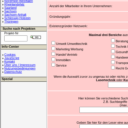
Nordrhein-Westfalen
Rheinlandpfalz
Anzahl der Mitarbeiter in Ihrem Unternehmen:
Saarland
Sachsen
Sachsen-Anhalt
Gründungsjahr:
Schleswig-Holstein
Thüringen
Existenzgründer-Netzwerk:
Suche nach Projekten
Projekt-Nr
Maximal drei Bereiche
ausw
Beratun
Umwelt Umwelttechnik
Info-Center
Technik 
Marketing Werbung
Gesundhe
Cookies
Handel Vertrieb
Handwer
JavaScript
Immobilien
Kontakt
Transpor
Über uns / Impressum
Service
Nutzungsbedingungen
Recht G
Datenschutz
Wenn die Auswahl zuvor zu ungenau ist oder nichts zutr
Spezial
Lasertechnik
oder
Kur
Hier können Sie verschiedene Suchb
Z.B. Suchbegriffe
(max.
Geben Sie hier für den Leser eine aus