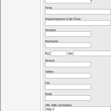
*
Firma
Ansprechpartner in der Firma
Vorname
Nachname
PLZ
Ort
Strasse
Telefon
Fax
Email
URL (falls vorhanden)