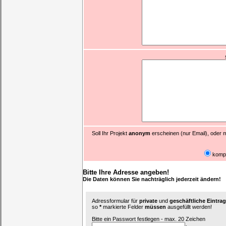
Soll Ihr Projekt
anonym
erscheinen (nur Email), oder m
komp
Bitte Ihre Adresse angeben!
Die Daten können Sie nachträglich jederzeit ändern!
Adressformular für
private
und
geschäftliche Eintr
so
*
markierte Felder
müssen
ausgefüllt werden!
Bitte ein Passwort festlegen - max. 20 Zeichen