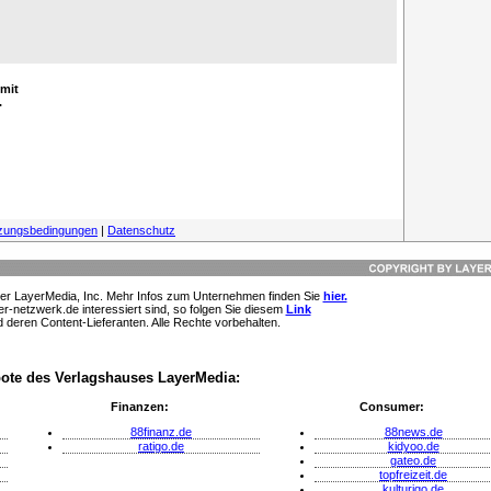
 mit
.
zungsbedingungen
|
Datenschutz
der LayerMedia, Inc. Mehr Infos zum Unternehmen finden Sie
hier.
-netzwerk.de interessiert sind, so folgen Sie diesem
Link
 deren Content-Lieferanten. Alle Rechte vorbehalten.
ote des Verlagshauses LayerMedia:
Finanzen:
Consumer:
88finanz.de
88news.de
ratigo.de
kidyoo.de
gateo.de
topfreizeit.de
kulturigo.de