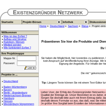
Startseite
Projekt-Börsen
Infothek
Diskussione
Home
»
Deutschland
»
Sachsen
»
Riesa
» Projekt eint
Willkommen
Was ist das ExNet ?
Aufbau und Struktur
Präsentieren Sie hier die Produkte und Dien
Rubriken / Börsen
Mitglied werden
Wie funktioniert ExNet ?
Ihr
Ihre Projektmappe
Sie haben die Möglichkeit, hier kostenlos zu publizieren
Mappe-Nr.
kein Anspruch auf Veröffentlichung Ihrer Anzeige. Wir 
Passwort
Eignung der Angebote. Für Inhalte der 
Die mit
*
gekennzeich
Projekte in ...
Deutschland
Tip:
Längere Texte können Sie mit einem Text-Editor 
Baden-Württemberg
Bayern
Lieber User, der Erfolg des Existenzgründer-Netzwerks un
Berlin - Brandenburg
Qualität der Einträge ab. Unser Bestreben ist es daher, d
Niedersachsen-Bremen
Sorgen Sie deshalb bitte auch mit Ihrem Eintrag dafür, daß
Hamburg
deshalb dieses Formular so aus, das daß, was Sie mitte
Hessen
Je größer Ihre Sorgfalt beim Erstellen der Informationen
Mecklenburg-Vorpommern