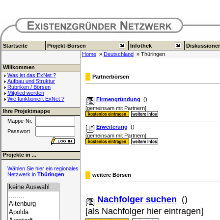
Startseite
Projekt-Börsen
Infothek
Diskussione
Home
»
Deutschland
» Thüringen
Willkommen
Was ist das ExNet ?
Partnerbörsen
Aufbau und Struktur
Rubriken / Börsen
Mitglied werden
Wie funktioniert ExNet ?
Firmengründung
()
[gemeinsam mit Partnern]
Ihre Projektmappe
Mappe-Nr.
Erweiterung
()
Passwort
[gemeinsam mit Partnern]
Projekte in ...
Wählen Sie hier ein regionales
Netzwerk in
Thüringen
weitere Börsen
Nachfolger suchen
()
[als Nachfolger hier eintragen]