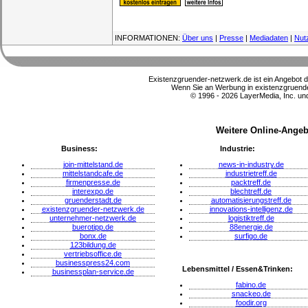
INFORMATIONEN:
Über uns
|
Presse
|
Mediadaten
|
Nut
Existenzgruender-netzwerk.de ist ein Angebot 
Wenn Sie an Werbung in existenzgruender
© 1996 - 2026 LayerMedia, Inc. und
Weitere Online-Angeb
Business:
Industrie:
join-mittelstand.de
news-in-industry.de
mittelstandcafe.de
industrietreff.de
firmenpresse.de
packtreff.de
interexpo.de
blechtreff.de
gruenderstadt.de
automatisierungstreff.de
existenzgruender-netzwerk.de
innovations-intelligenz.de
unternehmer-netzwerk.de
logistiktreff.de
buerotipp.de
88energie.de
bonx.de
surfigo.de
123bildung.de
vertriebsoffice.de
businesspress24.com
Lebensmittel / Essen&Trinken:
businessplan-service.de
fabino.de
snackeo.de
foodir.org