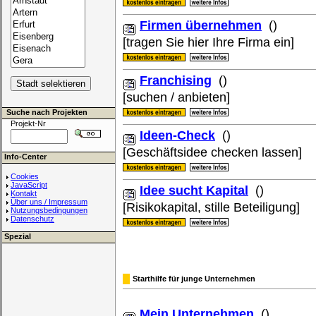
Firmen übernehmen
()
[tragen Sie hier Ihre Firma ein]
Franchising
()
[suchen / anbieten]
Suche nach Projekten
Projekt-Nr
Ideen-Check
()
[Geschäftsidee checken lassen]
Info-Center
Cookies
JavaScript
Idee sucht Kapital
()
Kontakt
Über uns / Impressum
[Risikokapital, stille Beteiligung]
Nutzungsbedingungen
Datenschutz
Spezial
Starthilfe für junge Unternehmen
Mein Unternehmen
()