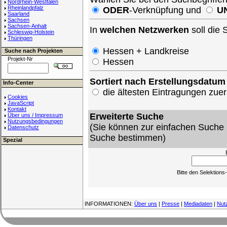
Nordrhein-Westfalen
Rheinlandpfalz
ODER
-Verknüpfung und
U
Saarland
Sachsen
Sachsen-Anhalt
In
welchen Netzwerken
soll die
Schleswig-Holstein
Thüringen
Hessen + Landkreise
Suche nach Projekten
Projekt-Nr
Hessen
Sortiert nach Erstellungsdatum
Info-Center
die ältesten Eintragungen zu
Cookies
JavaScript
Kontakt
Erweiterte Suche
Über uns / Impressum
Nutzungsbedingungen
(Sie können zur einfachen Suche 
Datenschutz
Suche bestimmen)
Spezial
Bitte den Selektion
INFORMATIONEN:
Über uns
|
Presse
|
Mediadaten
|
Nut