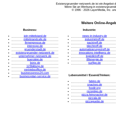
Existenzgruender-netzwerk.de ist ein Angebot 
Wenn Sie an Werbung in existenzgruender
© 1996 - 2026 LayerMedia, Inc. und
Weitere Online-Angeb
Business:
Industrie:
join-mittelstand.de
news-in-industry.de
mittelstandcafe.de
industrietreff.de
firmenpresse.de
packtreff.de
interexpo.de
blechtreff.de
gruenderstadt.de
automatisierungstreff.de
existenzgruender-netzwerk.de
innovations-intelligenz.de
unternehmer-netzwerk.de
logistiktreff.de
buerotipp.de
88energie.de
bonx.de
surfigo.de
123bildung.de
vertriebsoffice.de
businesspress24.com
Lebensmittel / Essen&Trinken:
businessplan-service.de
fabino.de
snackeo.de
foodir.org
rezeptigo.de
pizza.feinsnacker.de
pizzala.de
pizzaguette.de