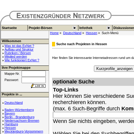
Startseite
Projekt-Börsen
Infothek
Diskussione
Home
»
Deutschland
»
Hessen
» Such-Menü
Willkommen
Suche nach Projekten in Hessen
Was ist das ExNet ?
Aufbau und Struktur
Rubriken / Börsen
Mitglied werden
Hier finden Sie interessante Internetadressen rund um 
Wie funktioniert ExNet ?
Ihre Projektmappe
Mappe-Nr.
Passwort
optionale Suche
Top-Links
Projekte in ...
Hier können Sie verschiedene Suc
recherchieren können.
Deutschland
(max. 6 Such-Begriffe durch
Kom
Baden-Württemberg
Bayern
Berlin - Brandenburg
Wenn Sie nichts eingeben, werden 
Niedersachsen-Bremen
Hamburg
Hessen
Mecklenburg-Vorpommern
Wählen Sie bei den Suchbegriffe