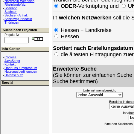
Nordrhein-Westfalen
Rheinlandpfalz
ODER
-Verknüpfung und
U
Saarland
Sachsen
Sachsen-Anhalt
In
welchen Netzwerken
soll die
Schleswig-Holstein
Thüringen
Hessen + Landkreise
Suche nach Projekten
Projekt-Nr
Hessen
Sortiert nach Erstellungsdatum
Info-Center
die ältesten Eintragungen zu
Cookies
JavaScript
Kontakt
Erweiterte Suche
Über uns / Impressum
Nutzungsbedingungen
(Sie können zur einfachen Suche 
Datenschutz
Suche bestimmen)
Spezial
Unternehmensbereich:
Bereiche in dene
Inhaber
Bitte den Selektion