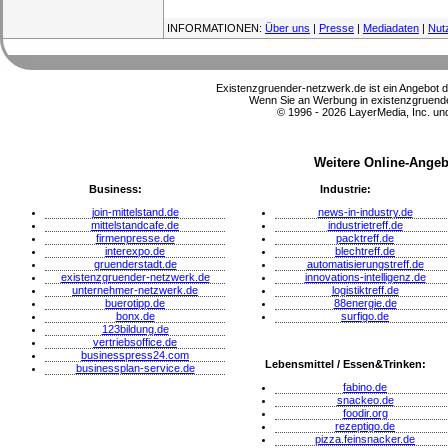
INFORMATIONEN:
Über uns
|
Presse
|
Mediadaten
|
Nut
Existenzgruender-netzwerk.de ist ein Angebot 
Wenn Sie an Werbung in existenzgruender
© 1996 - 2026 LayerMedia, Inc. und
Weitere Online-Angeb
Business:
Industrie:
join-mittelstand.de
news-in-industry.de
mittelstandcafe.de
industrietreff.de
firmenpresse.de
packtreff.de
interexpo.de
blechtreff.de
gruenderstadt.de
automatisierungstreff.de
existenzgruender-netzwerk.de
innovations-intelligenz.de
unternehmer-netzwerk.de
logistiktreff.de
buerotipp.de
88energie.de
bonx.de
surfigo.de
123bildung.de
vertriebsoffice.de
businesspress24.com
Lebensmittel / Essen&Trinken:
businessplan-service.de
fabino.de
snackeo.de
foodir.org
rezeptigo.de
pizza.feinsnacker.de