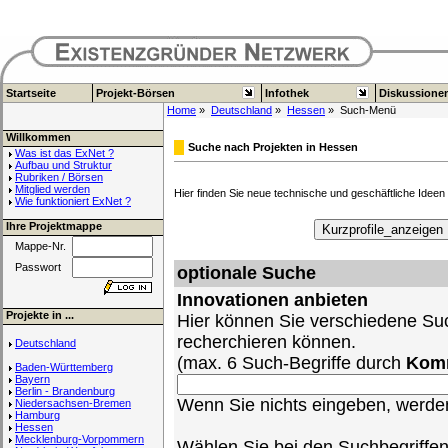
Startseite
Projekt-Börsen
Infothek
Diskussione
Home
»
Deutschland
»
Hessen
» Such-Menü
Willkommen
Suche nach Projekten in Hessen
Was ist das ExNet ?
Aufbau und Struktur
Rubriken / Börsen
Mitglied werden
Hier finden Sie neue technische und geschäftliche Ideen 
Wie funktioniert ExNet ?
Ihre Projektmappe
Mappe-Nr.
Passwort
optionale Suche
Innovationen anbieten
Projekte in ...
Hier können Sie verschiedene Suc
recherchieren können.
Deutschland
(max. 6 Such-Begriffe durch
Kom
Baden-Württemberg
Bayern
Berlin - Brandenburg
Wenn Sie nichts eingeben, werden 
Niedersachsen-Bremen
Hamburg
Hessen
Mecklenburg-Vorpommern
Wählen Sie bei den Suchbegriffe