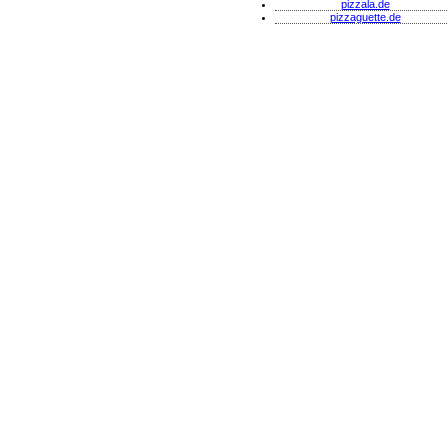
pizzala.de
pizzaguette.de