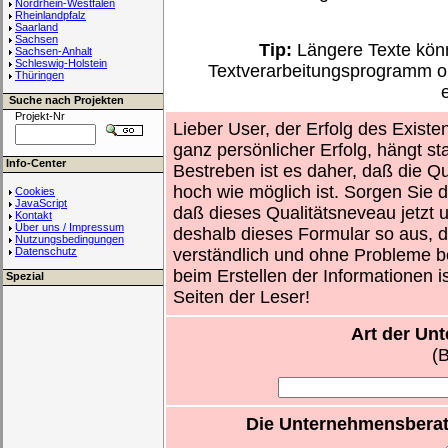
Nordrhein-Westfalen
Rheinlandpfalz
Saarland
Sachsen
Tip:
Längere Texte könn
Sachsen-Anhalt
Schleswig-Holstein
Textverarbeitungsprogramm o
Thüringen
Suche nach Projekten
Projekt-Nr
Lieber User, der Erfolg des Existe
ganz persönlicher Erfolg, hängt st
Info-Center
Bestreben ist es daher, daß die Qu
hoch wie möglich ist. Sorgen Sie d
Cookies
JavaScript
daß dieses Qualitätsneveau jetzt un
Kontakt
Über uns / Impressum
deshalb dieses Formular so aus, d
Nutzungsbedingungen
Datenschutz
verständlich und ohne Probleme b
beim Erstellen der Informationen i
Spezial
Seiten der Leser!
Art der Un
(
Die Unternehmensberat