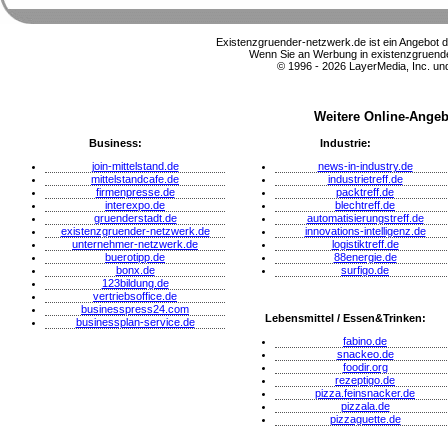
Existenzgruender-netzwerk.de ist ein Angebot 
Wenn Sie an Werbung in existenzgruender
© 1996 - 2026 LayerMedia, Inc. und
Weitere Online-Angeb
Business:
Industrie:
join-mittelstand.de
news-in-industry.de
mittelstandcafe.de
industrietreff.de
firmenpresse.de
packtreff.de
interexpo.de
blechtreff.de
gruenderstadt.de
automatisierungstreff.de
existenzgruender-netzwerk.de
innovations-intelligenz.de
unternehmer-netzwerk.de
logistiktreff.de
buerotipp.de
88energie.de
bonx.de
surfigo.de
123bildung.de
vertriebsoffice.de
businesspress24.com
Lebensmittel / Essen&Trinken:
businessplan-service.de
fabino.de
snackeo.de
foodir.org
rezeptigo.de
pizza.feinsnacker.de
pizzala.de
pizzaguette.de