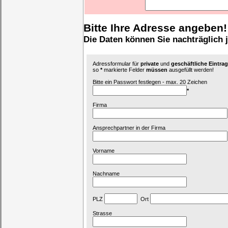
Bitte Ihre Adresse angeben!
Die Daten können Sie nachträglich 
Adressformular für
private
und
geschäftliche Eintr
so
*
markierte Felder
müssen
ausgefüllt werden!
Bitte ein Passwort festlegen - max. 20 Zeichen
*
Firma
Ansprechpartner in der Firma
Vorname
Nachname
PLZ
Ort
Strasse