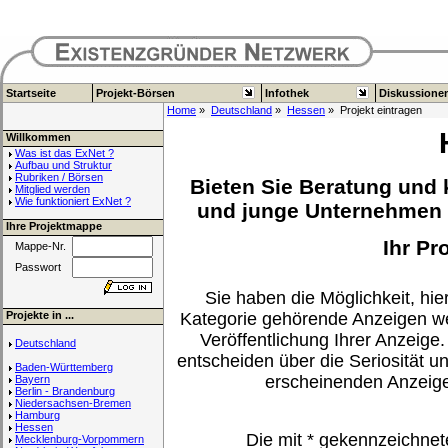
Startseite
Projekt-Börsen
Infothek
Diskussione
Home
»
Deutschland
»
Hessen
» Projekt eintragen
Willkommen
Was ist das ExNet ?
Aufbau und Struktur
Rubriken / Börsen
Bieten Sie Beratung und 
Mitglied werden
Wie funktioniert ExNet ?
und junge Unternehmen a
Ihre Projektmappe
Ihr Pr
Mappe-Nr.
Passwort
Sie haben die Möglichkeit, hier
Projekte in ...
Kategorie gehörende Anzeigen we
Veröffentlichung Ihrer Anzeige.
Deutschland
entscheiden über die Seriosität u
Baden-Württemberg
erscheinenden Anzeig
Bayern
Berlin - Brandenburg
Niedersachsen-Bremen
Hamburg
Hessen
Die mit
*
gekennzeichnet
Mecklenburg-Vorpommern