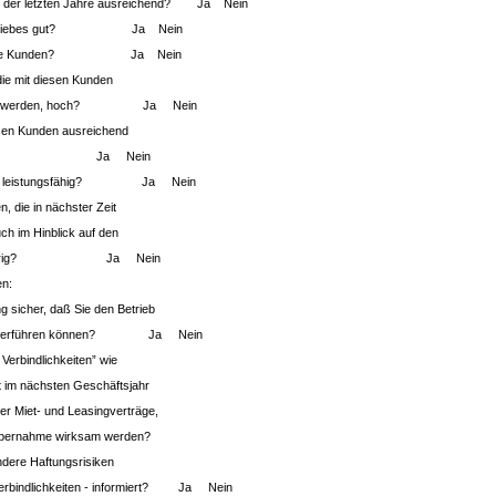
e der letzten Jahre ausreichend? Ja Nein
es Betriebes gut? Ja Nein
eb viele Kunden? Ja Nein
die mit diesen Kunden
ätigt werden, hoch? Ja Nein
sen Kunden ausreichend
emacht? Ja Nein
inen leistungsfähig? Ja Nein
en, die in nächster Zeit
uch im Hinblick auf den
z niedrig? Ja Nein
en:
ng sicher, daß Sie den Betrieb
g weiterführen können? Ja Nein
 Verbindlichkeiten” wie
t im nächsten Geschäftsjahr
der Miet- und Leasingverträge,
 Übernahme wirksam werden?
ndere Haftungsrisiken
kverbindlichkeiten - informiert? Ja Nein