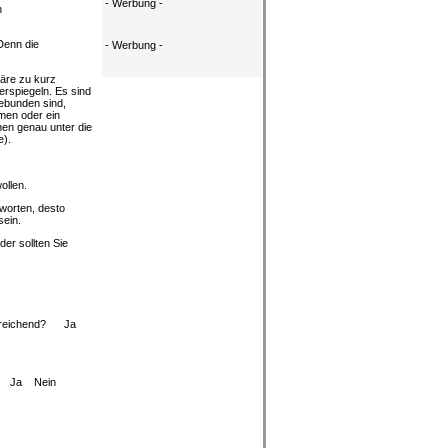
- Werbung -
h
Denn die
- Werbung -
wäre zu kurz
erspiegeln. Es sind
ebunden sind,
men oder ein
nen genau unter die
e).
ollen.
tworten, desto
sein.
der sollten Sie
 ausreichend? Ja
n? Ja Nein