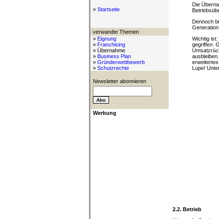
Die Übernah
»
Startseite
Betriebsüb
Dennoch bi
Generation,
verwandte Themen
»
Eignung
Wichtig ist
»
Franchising
gegriffen. 
» Übernahme
Umsatzrück
»
Business Plan
ausbleiben
»
Gründerwettbewerb
erweitertes
»
Schutzrechte
Lupe! Unte
Newsletter abonnieren
Werbung
2.2. Betrieb