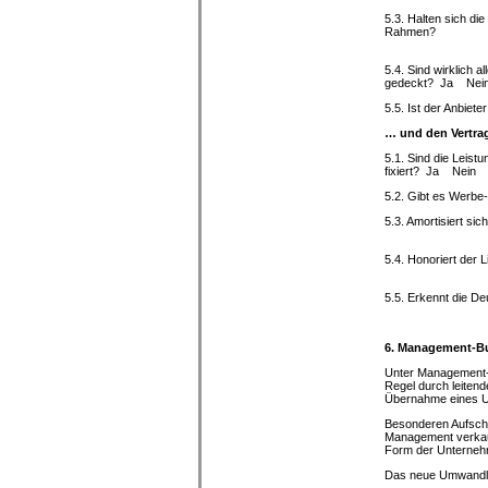
5.3. Halten sich d
Rahmen?
Ja 
5.4. Sind wirklich 
gedeckt? Ja Nei
5.5. Ist der A
… und den Vertra
5.1. Sind die Leis
fixiert? Ja Nein
5.2. Gibt es We
5.3. Amortisiert sic
Ja 
5.4. Honoriert der 
Ja 
5.5. Erkennt d
6. Management-B
Unter Management-
Regel durch leiten
Übernahme eines U
Besonderen Aufschw
Management verkauf
Form der Unterne
Das neue Umwandlun