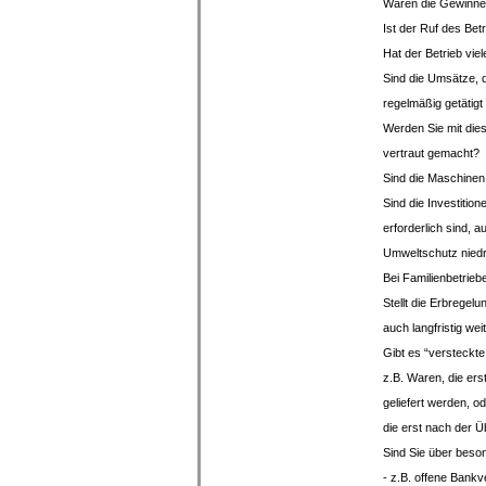
Waren die Gewinn
Ist der Ruf d
Hat der Betri
Sind die Umsätze, 
regelmäßig get
Werden Sie mit die
vertraut g
Sind die Masch
Sind die Investition
erforderlich sind, a
Umweltschut
Bei Familienbetrieb
Stellt die Erbregelu
auch langfristi
Gibt es “versteckte
z.B. Waren, die ers
geliefert werden, o
die erst nach der
Sind Sie über beso
- z.B. offene Ban