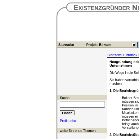
Startseite
Projekt-Börsen
Startseite
»
Infothek
Neugründung ode
Unternehmen
Die Wege in die Sel
Sie haben verschied
machen.
1. Die Betriebsg
Suche
Bei der Bet
müssen sic
Position i
Kunden und
Mitarbeiter
müssen ein
Betriebsneu
Profisuche
bringt auc
Vorstellung
weiterführende Themen
2. Die Betriebsü