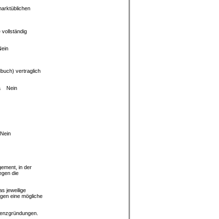
marktüblichen
 vollständig
ein
buch) vertraglich
a Nein
Nein
ment, in der
egen die
s jeweilige
gen eine mögliche
stenzgründungen.