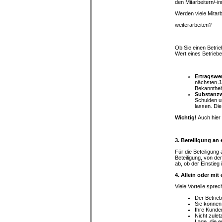
den Mitarbei
Werden viele Mitarb
weiterarb
Ob Sie einen Betri
Wert eines Betriebe
Ertragswe
nächsten J
Bekannthei
Substanzw
Schulden un
lassen. Di
Wichtig!
Auch hier 
3. Beteiligung an
Für die Beteiligung
Beteiligung, von d
ab, ob der Einstieg 
4. Allein oder mit
Viele Vorteile spre
Der Betrieb
Sie können 
Ihre Kunden
Nicht zulet
Lage, die e