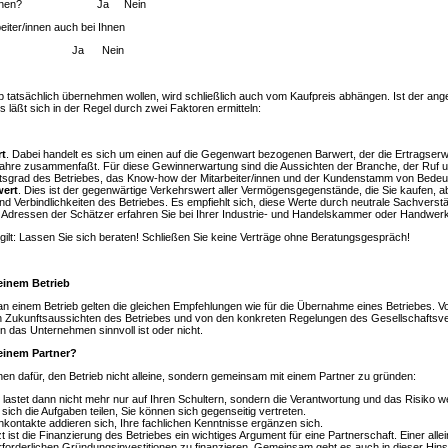
tern/-innen? Ja Nein
eiter/innen auch bei Ihnen
eiten? Ja Nein
eb tatsächlich übernehmen wollen, wird schließlich auch vom Kaufpreis abhängen. Ist der a
s läßt sich in der Regel durch zwei Faktoren ermitteln:
rt
. Dabei handelt es sich um einen auf die Gegenwart bezogenen Barwert, der die Ertragserw
ahre zusammenfaßt. Für diese Gewinnerwartung sind die Aussichten der Branche, der Ruf 
tsgrad des Betriebes, das Know-how der Mitarbeiter/innen und der Kundenstamm von Bedeu
ert
. Dies ist der gegenwärtige Verkehrswert aller Vermögensgegenstände, die Sie kaufen, a
d Verbindlichkeiten des Betriebes. Es empfiehlt sich, diese Werte durch neutrale Sachvers
e Adressen der Schätzer erfahren Sie bei Ihrer Industrie- und Handelskammer oder Handwe
gilt: Lassen Sie sich beraten! Schließen Sie keine Verträge ohne Beratungsgespräch!
 einem Betrieb
 an einem Betrieb gelten die gleichen Empfehlungen wie für die Übernahme eines Betriebes. Vo
en Zukunftsaussichten des Betriebes und von den konkreten Regelungen des Gesellschaftsv
in das Unternehmen sinnvoll ist oder nicht.
 einem Partner?
chen dafür, den Betrieb nicht alleine, sondern gemeinsam mit einem Partner zu gründen:
 lastet dann nicht mehr nur auf Ihren Schultern, sondern die Verantwortung und das Risiko we
sich die Aufgaben teilen, Sie können sich gegenseitig vertreten.
kontakte addieren sich, Ihre fachlichen Kenntnisse ergänzen sich.
zt ist die Finanzierung des Betriebes ein wichtiges Argument für eine Partnerschaft. Einer allein 
rforderlichen Gründungsinvestitionen zu finanzieren. Gemeinsam geht es auch in dieser Hinsic