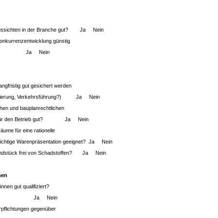
saussichten in der Branche gut? Ja Nein
Konkurrenzentwicklung günstig
? Ja Nein
angfristig gut gesichert werden
anierung, Verkehrsführung?) Ja Nein
chen und bauplanrechtlichen
 für den Betrieb gut? Ja Nein
äume für eine rationelle
 richtige Warenpräsentation geeignet? Ja Nein
rundstück frei von Schadstoffen? Ja Nein
nen
innen gut qualifiziert?
iert? Ja Nein
erpflichtungen gegenüber