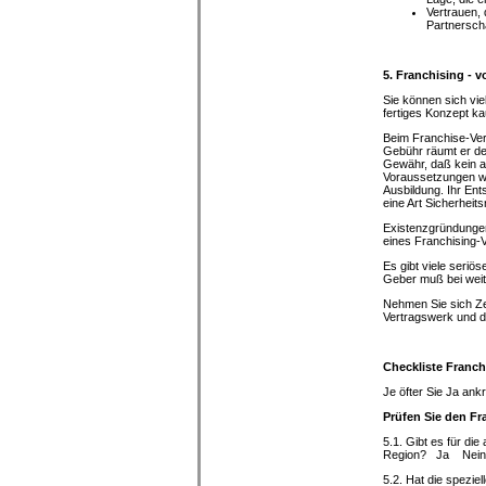
Vertrauen,
Partnerscha
5. Franchising - 
Sie können sich vie
fertiges Konzept k
Beim Franchise-Ver
Gebühr räumt er de
Gewähr, daß kein a
Voraussetzungen wie
Ausbildung. Ihr En
eine Art Sicherheits
Existenzgründungen 
eines Franchising-V
Es gibt viele seri
Geber muß bei weit
Nehmen Sie sich Zei
Vertragswerk und d
Checkliste Franch
Je öfter Sie Ja ank
Prüfen Sie den Fr
5.1. Gibt es für di
Region? Ja Nein
5.2. Hat die sp