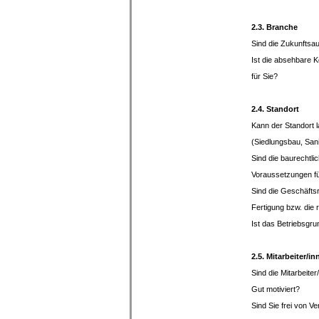
2.3. Branche
Sind die Zukunft
Ist die absehbare 
für Sie
2.4. Standort
Kann der Standort l
(Siedlungsbau, S
Sind die baurechtli
Voraussetzungen
Sind die Geschäftsr
Fertigung bzw. die
Ist das Betriebsg
2.5. Mitarbeiter/in
Sind die Mitarbeiter/
Gut motiv
Sind Sie frei von V