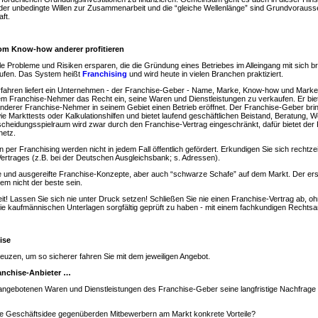
 der unbedingte Willen zur Zusammenarbeit und die “gleiche Wellenlänge” sind Grundvorauss
ft.
vom Know-how anderer profitieren
le Probleme und Risiken ersparen, die die Gründung eines Betriebes im Alleingang mit sich br
aufen. Das System heißt
Franchising
und wird heute in vielen Branchen praktiziert.
fahren liefert ein Unternehmen - der Franchise-Geber - Name, Marke, Know-how und Marke
m Franchise-Nehmer das Recht ein, seine Waren und Dienstleistungen zu verkaufen. Er biet
nderer Franchise-Nehmer in seinem Gebiet einen Betrieb eröffnet. Der Franchise-Geber brin
 Markttests oder Kalkulationshilfen und bietet laufend geschäftlichen Beistand, Beratung, 
tscheidungsspielraum wird zwar durch den Franchise-Vertrag eingeschränkt, dafür bietet de
netz.
per Franchising werden nicht in jedem Fall öffentlich gefördert. Erkundigen Sie sich rechtze
ertrages (z.B. bei der Deutschen Ausgleichsbank; s. Adressen).
öse und ausgereifte Franchise-Konzepte, aber auch “schwarze Schafe” auf dem Markt. Der er
em nicht der beste sein.
t! Lassen Sie sich nie unter Druck setzen! Schließen Sie nie einen Franchise-Vertrag ab, o
ie kaufmännischen Unterlagen sorgfältig geprüft zu haben - mit einem fachkundigen Rechtsa
ise
reuzen, um so sicherer fahren Sie mit dem jeweiligen Angebot.
anchise-Anbieter …
e angebotenen Waren und Dienstleistungen des Franchise-Geber seine langfristige Nachfrage i
ezielle Geschäftsidee gegenüberden Mitbewerbern am Markt konkrete Vorteil