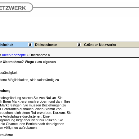
Infothek
Diskussionen
Gründer-Netzwerke
»
Ideen/Konzepte
» Übernahme »
r Übernahme? Wege zum eigenen
bständigkeit
ene Möglichkeiten, sich selbständig zu
ründung
riebsgründung starten Sie von Null an. Sie
h Ihren Markt erst noch erobern und dann Ihre
m Markt festigen. Sie müssen Beziehungen zu
 Lieferanten aufbauen, einen Stamm von
n suchen, sich einen Ruf erwerben. Kurzum: Sie
e Anlaufphase durchstehen. Eine
gründung birgt aber nicht nur Risiken. Sie
h die Chance, den Betrieb nach den eigenen
en völlig neu aufzubauen.
bernahme