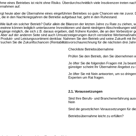
me eines Betriebes ist nicht ohne Risiko. Überdurchschnittlich viele Insolvenzen treten nac
ernahmen auf.
rgt heute aber die Übernahme eines eingeführten Betriebes so gute Chancen wie nie zuvor. 
 die in den Nachkriegsjahren die Betriebe aufgebaut hat, geht in den Ruhestand.
: Wie läuft ein solcher Betrieb? Dafür allein die Bilanzen der letzten Jahre zu Rate zu ziehen, 
Gewinne können lediglich unterlassene Investitionen und damit niedrigere Abschreibungen wid
gänge möglich, die sich z.B. daraus ergeben, daß frühere Kunden, die an den Vorbesitzer g
. Aber auf der anderen Seite sind auch Umsatzsteigerungen durch verstärkte Werbemaßnah
 Produkt- und Leistungssortiment denkbar. Nahmen Sie den Betrieb und seine Zukunft mit Ih
rsuchen Sie die Zukunftschancen (Rentabilitätsvorschaurechnung für die nächsten drei Jahr
Checkliste Betriebsübernahme
Prüfen Sie den Betrieb, den Sie übernehmen w
Je öfter Sie die folgenden Fragen mit Ja bean
günstiger scheint Ihr Übernahme-Angebot zu 
Je öfter Sie mit Nein antworten, um so dringen
Experten um Rat fragen.
2.1. Voraussetzungen
Sind Ihre Berufs- und Branchenerfahrung
Nein
Sind die gesetzlichen Voraussetzungen für die
Betriebsübernahme leicht zu erfülle