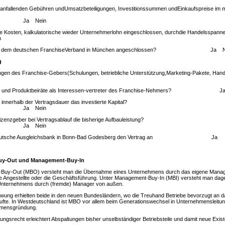
ie anfallenden Gebühren undUmsatzbeteiligungen, Investitionssummen undEinkaufspreise im 
Nein
alle Kosten, kalkulatorische wieder Unternehmerlohn eingeschlossen, durchdie Handelsspanne
n
nbieter dem deutschen FranchiseVerband in München angeschlossen? Ja N
g
tungen des Franchise-Gebers(Schulungen, betriebliche Unterstützung,Marketing-Pakete, Hand
rbe- und Produktbeiräte als Interessen-vertreter des Franchise-Nehmers? J
h innerhalb der Vertragsdauer das investierte Kapital?
Nein
Lizenzgeber bei Vertragsablauf die bisherige Aufbauleistung?
Nein
ie Deutsche Ausgleichsbank in Bonn-Bad Godesberg den Vertrag an Ja 
uy-Out und Management-Buy-In
Buy-Out (MBO) versteht man die Übernahme eines Unternehmens durch das eigene Manage
de Angestellte oder die Geschäftsführung. Unter Management-Buy-In (MBI) versteht man dag
nternehmens durch (fremde) Manager von außen.
ung erhielten beide in den neuen Bundesländern, wo die Treuhand Betriebe bevorzugt an da
te. In Westdeutschland ist MBO vor allem beim Generationswechsel in Unternehmensleitun
hmensgründung.
gsrecht erleichtert Abspaltungen bisher unselbständiger Betriebsteile und damit neue Exi