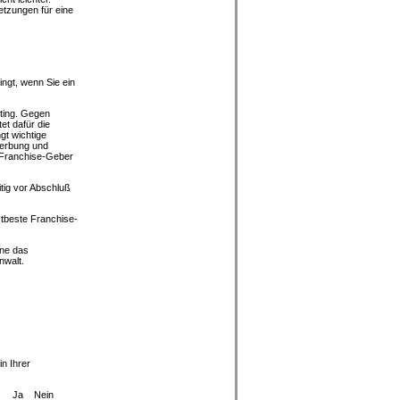
etzungen für eine
ingt, wenn Sie ein
ting. Gegen
et dafür die
gt wichtige
Werbung und
r Franchise-Geber
itig vor Abschluß
stbeste Franchise-
hne das
nwalt.
n Ihrer
e? Ja Nein