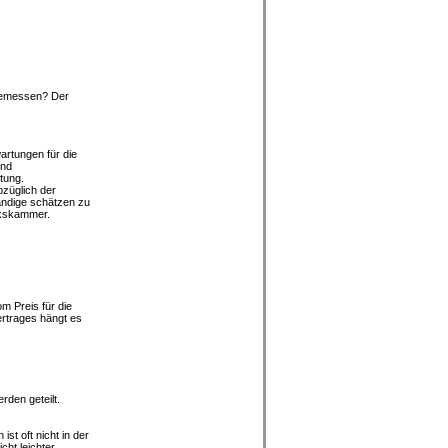
ngemessen? Der
artungen für die
und
tung.
bzüglich der
tändige schätzen zu
rkskammer.
m Preis für die
ertrages hängt es
rden geteilt.
ist oft nicht in der
ht leichter.