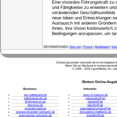
Eine visionäre Führungskraft zu s
und Fähigkeiten zu erweitern und
verändernden Geschäftsumfelds a
neue Ideen und Entwicklungen sei
Austausch mit anderen Gründern 
ihnen, ihre Vision kontinuierlich
Bedingungen anzupassen, um langf
INFORMATIONEN:
Über uns
|
Presse
|
Mediadaten
|
Nut
Existenzgruender-netzwerk.de ist ein Angebot 
Wenn Sie an Werbung in existenzgruender
© 1996 - 2026 LayerMedia, Inc. und
Weitere Online-Angeb
Business:
Industrie:
join-mittelstand.de
news-in-industry.de
mittelstandcafe.de
industrietreff.de
firmenpresse.de
packtreff.de
interexpo.de
blechtreff.de
gruenderstadt.de
automatisierungstreff.de
existenzgruender-netzwerk.de
innovations-intelligenz.de
unternehmer-netzwerk.de
logistiktreff.de