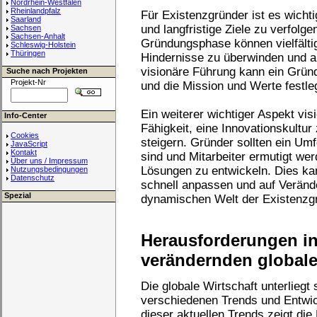
Nordrhein-Westfalen
Rheinlandpfalz
Für Existenzgründer ist es wicht
Saarland
und langfristige Ziele zu verfolg
Sachsen
Sachsen-Anhalt
Gründungsphase können vielfältig
Schleswig-Holstein
Thüringen
Hindernisse zu überwinden und au
visionäre Führung kann ein Grü
Suche nach Projekten
Projekt-Nr
und die Mission und Werte festleg
Ein weiterer wichtiger Aspekt vis
Info-Center
Fähigkeit, eine Innovationskultur
Cookies
steigern. Gründer sollten ein Um
JavaScript
Kontakt
sind und Mitarbeiter ermutigt we
Über uns / Impressum
Lösungen zu entwickeln. Dies ka
Nutzungsbedingungen
Datenschutz
schnell anpassen und auf Veränd
Spezial
dynamischen Welt der Existenzgr
Herausforderungen in
verändernden globale
Die globale Wirtschaft unterliegt
verschiedenen Trends und Entwic
dieser aktuellen Trends zeigt di