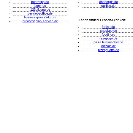
buerotipp.de
88energie.de
bonx.de
surfigo.de
123bildung.de
vertriebsoffice.de
businesspress24.com
Lebensmittel / Essen&Trinken:
businessplan-service.de
fabino.de
snackeo.de
foodir.org
rezeptigo.de
pizza.feinsnacker.de
pizzala.de
pizzaguette.de