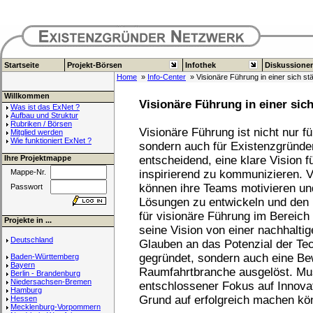
Startseite
Projekt-Börsen
Infothek
Diskussione
Home
»
Info-Center
» Visionäre Führung in einer sich st
Willkommen
Visionäre Führung in einer sic
Was ist das ExNet ?
Aufbau und Struktur
Rubriken / Börsen
Visionäre Führung ist nicht nur 
Mitglied werden
Wie funktioniert ExNet ?
sondern auch für Existenzgründe
Ihre Projektmappe
entscheidend, eine klare Vision f
Mappe-Nr.
inspirierend zu kommunizieren. 
können ihre Teams motivieren un
Passwort
Lösungen zu entwickeln und den M
für visionäre Führung im Bereich
Projekte in ...
seine Vision von einer nachhalti
Deutschland
Glauben an das Potenzial der Tec
gegründet, sondern auch eine Be
Baden-Württemberg
Bayern
Raumfahrtbranche ausgelöst. Musk
Berlin - Brandenburg
Niedersachsen-Bremen
entschlossener Fokus auf Innov
Hamburg
Grund auf erfolgreich machen kö
Hessen
Mecklenburg-Vorpommern