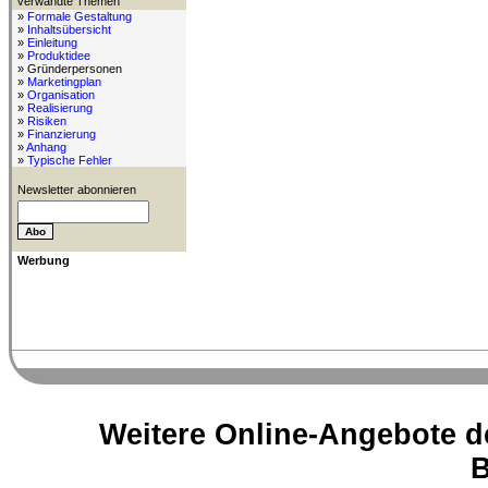
verwandte Themen
»
Formale Gestaltung
»
Inhaltsübersicht
»
Einleitung
»
Produktidee
» Gründerpersonen
»
Marketingplan
»
Organisation
»
Realisierung
»
Risiken
»
Finanzierung
»
Anhang
»
Typische Fehler
Newsletter abonnieren
Werbung
Weitere Online-Angebote d
B