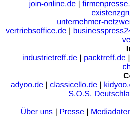
join-online.de
|
firmenpresse
existenzgr
unternehmer-netzwe
vertriebsoffice.de
|
businesspress2
ve
I
industrietreff.de
|
packtreff.de
c
C
adyoo.de
|
classicello.de
|
kidyoo
S.O.S. Deutschl
Über uns
|
Presse
|
Mediadate