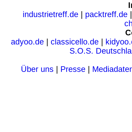
I
industrietreff.de
|
packtreff.de
c
C
adyoo.de
|
classicello.de
|
kidyoo
S.O.S. Deutschl
Über uns
|
Presse
|
Mediadate