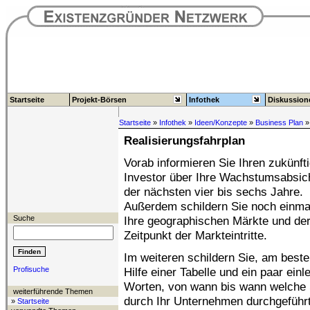
Startseite
Projekt-Börsen
Infothek
Diskussion
Startseite
»
Infothek
»
Ideen/Konzepte
»
Business Plan
»
Realisierungsfahrplan
Vorab informieren Sie Ihren zukünft
Investor über Ihre Wachstumsabsic
der nächsten vier bis sechs Jahre.
Außerdem schildern Sie noch einma
Suche
Ihre geographischen Märkte und de
Zeitpunkt der Markteintritte.
Im weiteren schildern Sie, am beste
Profisuche
Hilfe einer Tabelle und ein paar einl
Worten, von wann bis wann welche 
weiterführende Themen
durch Ihr Unternehmen durchgeführ
»
Startseite