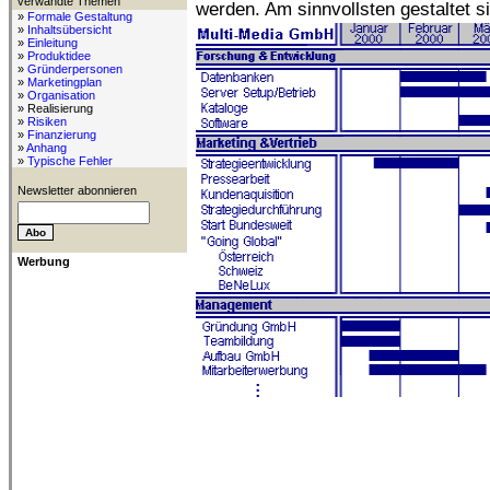
verwandte Themen
werden. Am sinnvollsten gestaltet s
»
Formale Gestaltung
»
Inhaltsübersicht
»
Einleitung
»
Produktidee
»
Gründerpersonen
»
Marketingplan
»
Organisation
» Realisierung
»
Risiken
»
Finanzierung
»
Anhang
»
Typische Fehler
Newsletter abonnieren
Werbung